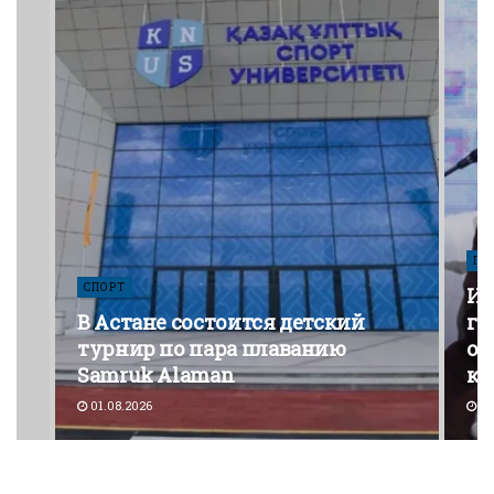
ПО
СПОРТ
Из
В Астане состоится детский
го
турнир по пара плаванию
от
Samruk Alaman
ко
01.08.2026
30