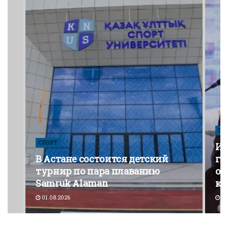
ПО
СПОРТ
Из
В Астане состоится детский
го
турнир по пара плаванию
от
Samruk Alaman
ко
01.08.2026
30