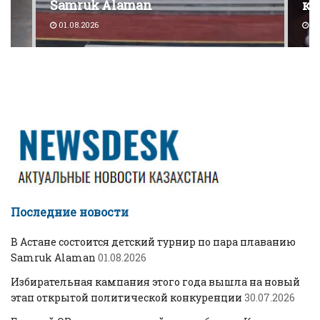
Samruk Alaman
ко
01.08.2026
30
Последние новости
В Астане состоится детский турнир по пара плаванию
Samruk Alaman
01.08.2026
Избирательная кампания этого года вышла на новый
этап открытой политической конкуренции
30.07.2026