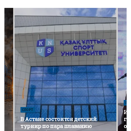
ПО
СПОРТ
Из
В Астане состоится детский
го
турнир по пара плаванию
от