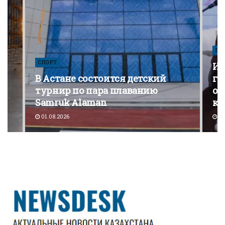
ПО
СПОРТ
Из
В Астане состоится детский
го
турнир по пара плаванию
от
Samruk Alaman
ко
01.08.2026
30