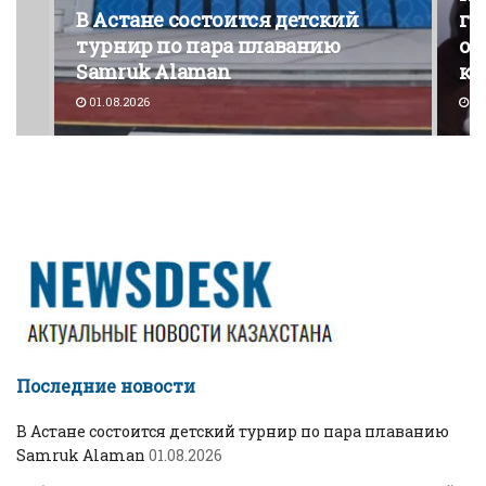
В Астане состоится детский
го
турнир по пара плаванию
от
Samruk Alaman
ко
01.08.2026
30
Последние новости
В Астане состоится детский турнир по пара плаванию
Samruk Alaman
01.08.2026