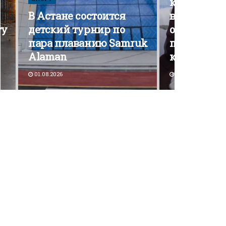
кампания э
В Астане состоится
вышла на 
ту
детский турнир по
открытой
пара плаванию Samruk
политичес
Alaman
конкурен
01.08.2026
30.07.2026