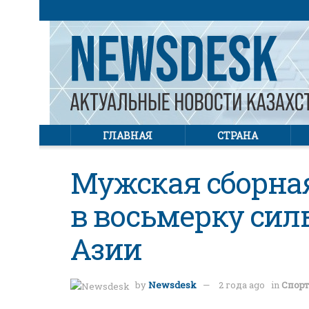
ГЛАВНАЯ
СТРАНА
Мужская сборна
в восьмерку си
Азии
by
Newsdesk
2 года ago
in
Спорт