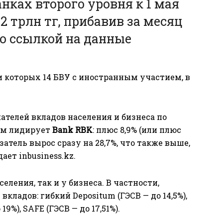
нках второго уровня к 1 мая
2 трлн тг, прибавив за месяц
о ссылкой на данные
и которых 14 БВУ с иностранным участием, в
ателей вкладов населения и бизнеса по
ом лидирует
Bank RBK
: плюс 8,9% (или плюс
оказатель вырос сразу на 28,7%, что также выше,
едает
inbusiness.kz
.
еления, так и у бизнеса. В частности,
кладов: гибкий Depositum (ГЭСВ — до 14,5%),
9%), SAFE (ГЭСВ — до 17,51%).