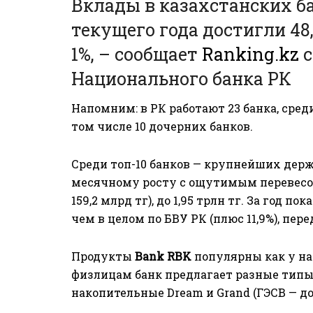
Вклады в казахстанских ба
текущего года достигли 48,
1%, – сообщает
Ranking.kz
с
Национального банка РК
Напомним: в РК работают 23 банка, сред
том числе 10 дочерних банков.
Среди топ-10 банков — крупнейших держ
месячному росту с ощутимым перевес
159,2 млрд тг), до 1,95 трлн тг. За год п
чем в целом по БВУ РК (плюс 11,9%), пер
Продукты
Bank RBK
популярны как у нас
физлицам банк предлагает разные типы в
накопительные Dream и Grand (ГЭСВ — до 1