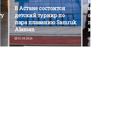
кампания э
В Астане состоится
вышла на 
ту
детский турнир по
открытой
пара плаванию Samruk
политичес
Alaman
конкурен
01.08.2026
30.07.2026