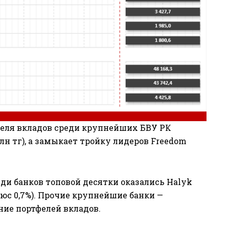
феля вкладов среди крупнейших БВУ РК
трлн тг), а замыкает тройку лидеров Freedom
ди банков топовой десятки оказались Halyk
люс 0,7%). Прочие крупнейшие банки —
ние портфелей вкладов.