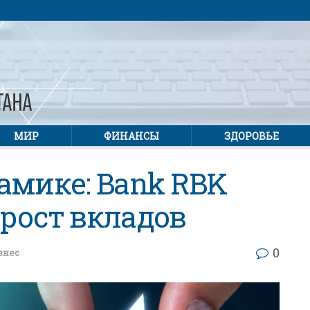
МИР
ФИНАНСЫ
ЗДОРОВЬЕ
амике: Bank RBK
рост вкладов
0
знес