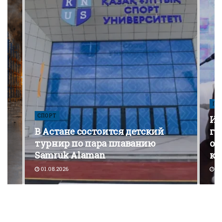
ПО
СПОРТ
Из
В Астане состоится детский
го
турнир по пара плаванию
от
Samruk Alaman
ко
01.08.2026
30