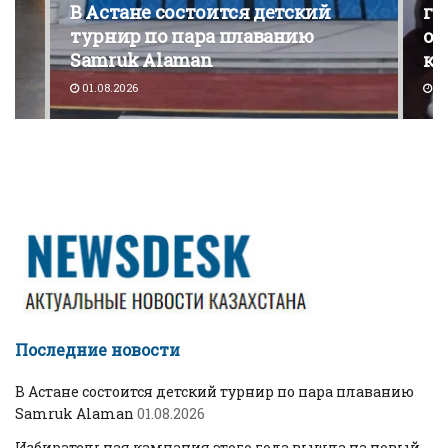
В Астане состоится детский
го
турнир по пара плаванию
от
Samruk Alaman
ко
01.08.2026
30
Последние новости
В Астане состоится детский турнир по пара плаванию
Samruk Alaman
01.08.2026
Избирательная кампания этого года вышла на новый