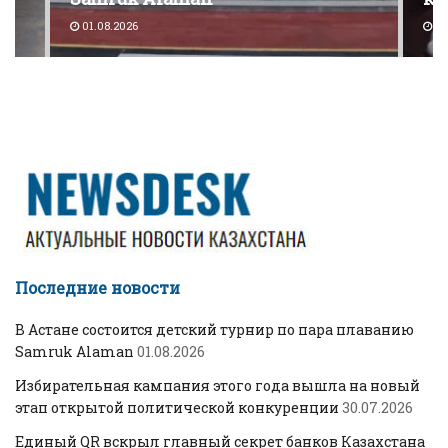
01.08.2026
30
Последние новости
В Астане состоится детский турнир по пара плаванию
Samruk Alaman
01.08.2026
Избирательная кампания этого года вышла на новый
этап открытой политической конкуренции
30.07.2026
Единый QR вскрыл главный секрет банков Казахстана