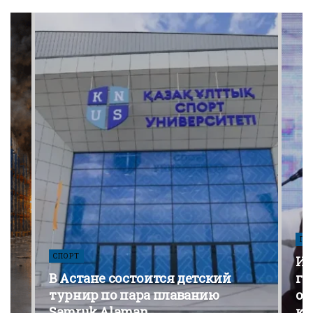
ПО
СПОРТ
Из
В Астане состоится детский
го
турнир по пара плаванию
от
Samruk Alaman
ко