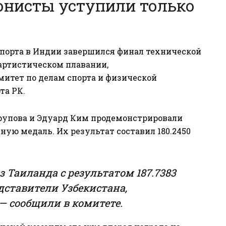
онисты уступили только
порта в Индии завершился финал технической
артистическом плавании,
митет по делам спорта и физической
та РК.
рупова и Эдуард Ким продемонстрировали
ную медаль. Их результат составил 180.2450
з Таиланда с результатом 187.7383
дставители Узбекистана,
 — сообщили в комитете.