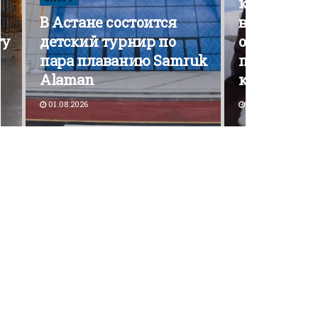
кампания э
В Астане состоится
вышла на 
ту
детский турнир по
открытой
пара плаванию Samruk
политичес
Alaman
конкурен
01.08.2026
30.07.2026