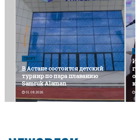
ПО
СПОРТ
Из
В Астане состоится детский
го
турнир по пара плаванию
от
Samruk Alaman
ко
01.08.2026
30