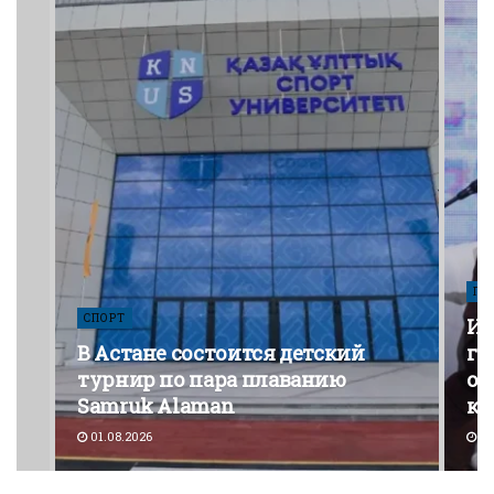
ПО
СПОРТ
Из
В Астане состоится детский
го
турнир по пара плаванию
от
Samruk Alaman
ко
01.08.2026
30