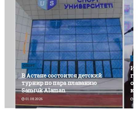
ПО
СПОРТ
Из
В Астане состоится детский
го
турнир по пара плаванию
от
Samruk Alaman
ко
01.08.2026
30