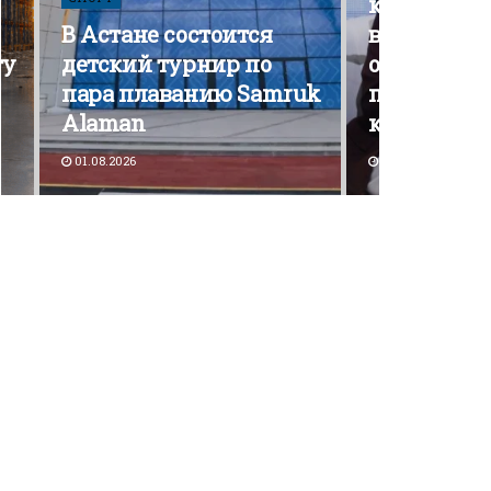
кампания э
В Астане состоится
вышла на 
ту
детский турнир по
открытой
пара плаванию Samruk
политичес
Alaman
конкурен
01.08.2026
30.07.2026