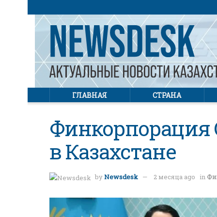
ГЛАВНАЯ
СТРАНА
Финкорпорация 
в Казахстане
by
Newsdesk
2 месяца ago
in
Фи