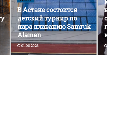
кампания э
В Астане состоится
вышла на 
ту
детский турнир по
открытой
пара плаванию Samruk
политичес
Alaman
конкурен
01.08.2026
30.07.2026