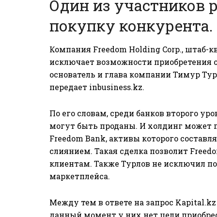
Один из участников 
покупку конкурента.
Компания Freedom Holding Corp., штаб-к
исключает возможности приобретения од
основатель и глава компании Тимур Тур
передает
inbusiness.kz.
По его словам, среди банков второго ур
могут быть проданы. И холдинг может 
Freedom Bank, активы которого составля
слиянием. Такая сделка позволит Free
клиентам. Также Турлов не исключил п
маркетплейса.
Между тем в ответе на запрос
Kapital.k
данный момент у них нет цели приобре