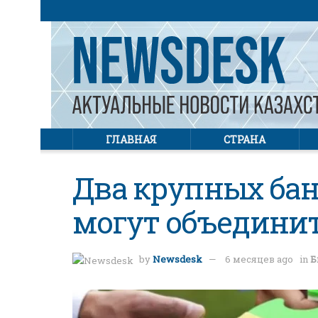
ГЛАВНАЯ
СТРАНА
Два крупных бан
могут объедини
by
Newsdesk
6 месяцев ago
in
Б