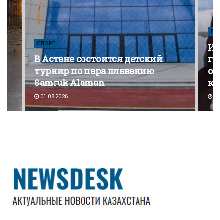
ПО
СПОРТ
Из
В Астане состоится детский
го
турнир по пара плаванию
от
Samruk Alaman
ко
01.08.2026
30