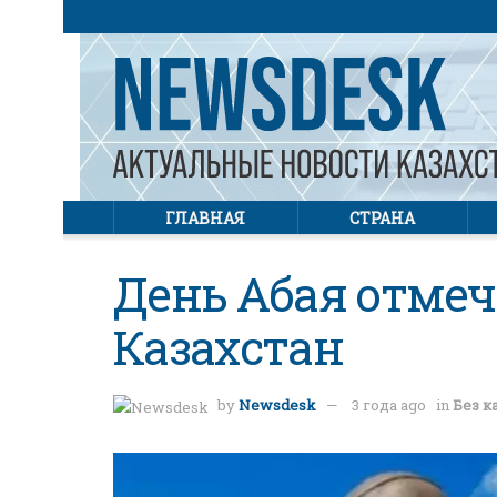
ГЛАВНАЯ
СТРАНА
День Абая отмеч
Казахстан
by
Newsdesk
3 года ago
in
Без к