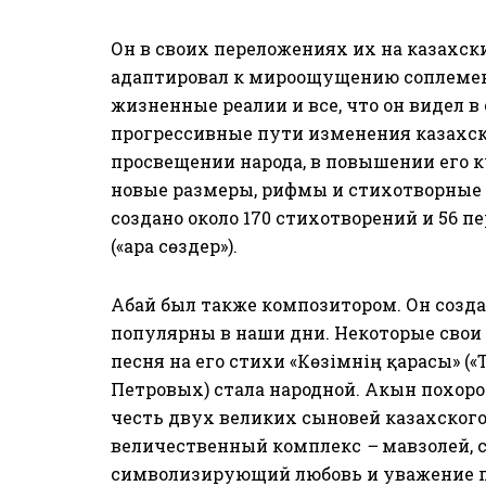
Он в своих переложениях их на казахск
адаптировал к мироощущению соплемен
жизненные реалии и все, что он видел в
прогрессивные пути изменения казахско
просвещении народа, в повышении его к
новые размеры, рифмы и стихотворные
создано около 170 стихотворений и 56 п
(«Қара сөздер»).
Абай был также композитором. Он созда
популярны в наши дни. Некоторые свои
песня на его стихи «Көзімнің қарасы» (
Петровых) стала народной. Акын похоро
честь двух великих сыновей казахского
величественный комплекс
–
мавзолей, 
символизирующий любовь и уважение 