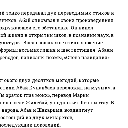
ий тонко передавал дух переводимых стихов и
ников. Абай описывал в своих произведениях
 окружающей его обстановке. Он видел
й жизни в открытии школ, в познании наук, в
ультуры. Ввел в казахское стихосложение
 формы: восьмистишия и шестистишия. Абаем
ереводов, написаны поэмы, «Слова назидания»
л около двух десятков мелодий, которые
 стихи Абай Кунанбаев переложил на музыку, а
«Ты зрачок глаз моих», перевод Марии
нен в селе Жидебай, у подножия Шынгыстау. В
 народа, Абая и Шакарима, воздвигнут
состоящий из двух минаретов,
последующих поколений.