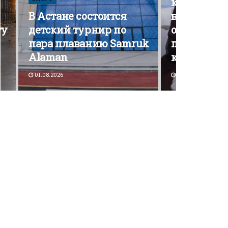
кампания э
В Астане состоится
вышла на 
ту
детский турнир по
открытой
пара плаванию Samruk
политичес
Alaman
конкурен
01.08.2026
30.07.2026