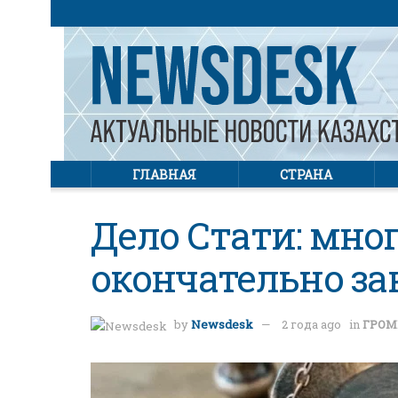
ГЛАВНАЯ
СТРАНА
Дело Стати: мно
окончательно з
by
Newsdesk
2 года ago
in
ГРОМ