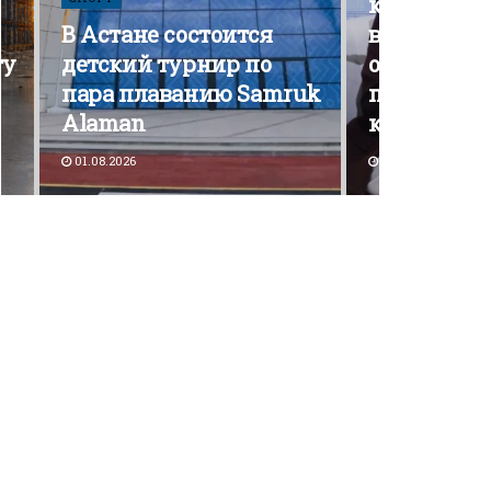
кампания э
В Астане состоится
вышла на 
ту
детский турнир по
открытой
пара плаванию Samruk
политичес
Alaman
конкурен
01.08.2026
30.07.2026