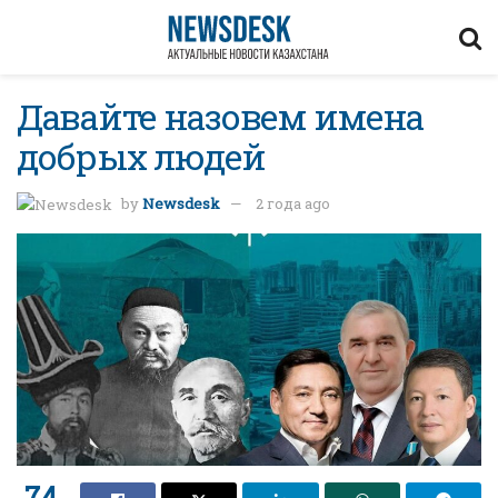
Давайте назовем имена
добрых людей
by
Newsdesk
2 года ago
74