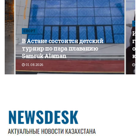
ПО
СПОРТ
Из
В Астане состоится детский
го
турнир по пара плаванию
от
Samruk Alaman
ко
01.08.2026
30