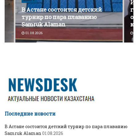
Из
В Астане состоится детский
го
турнир по пара плаванию
от
Samruk Alaman
ко
01.08.2026
30
Последние новости
В Астане состоится детский турнир по пара плаванию
Samruk Alaman
01.08.2026