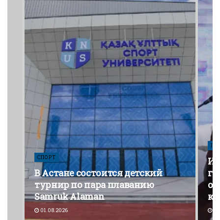
ПО
СПОРТ
Из
В Астане состоится детский
го
турнир по пара плаванию
от
Samruk Alaman
ко
01.08.2026
30