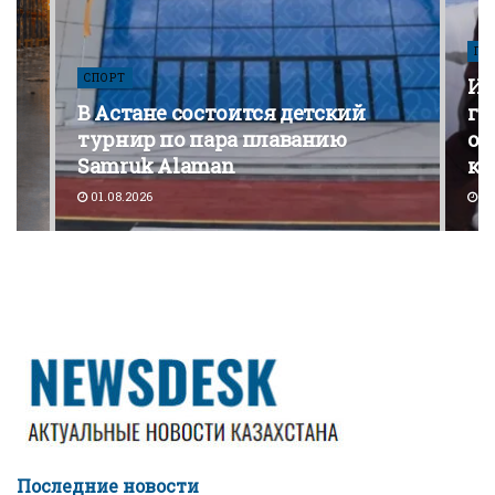
ПО
СПОРТ
Из
В Астане состоится детский
го
турнир по пара плаванию
от
Samruk Alaman
ко
01.08.2026
30
Последние новости