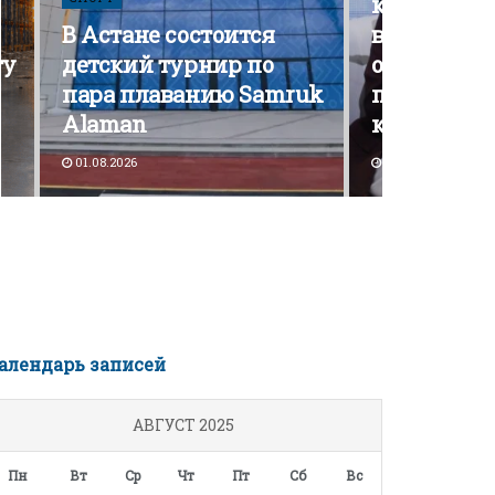
кампания э
В Астане состоится
вышла на 
ту
детский турнир по
открытой
пара плаванию Samruk
политичес
Alaman
конкурен
01.08.2026
30.07.2026
алендарь записей
АВГУСТ 2025
Пн
Вт
Ср
Чт
Пт
Сб
Вс