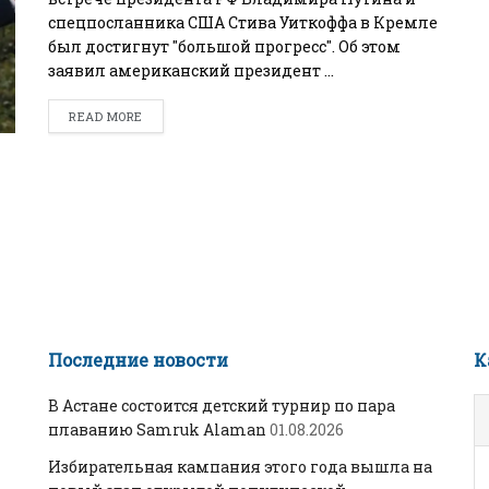
спецпосланника США Стива Уиткоффа в Кремле
БИЗНЕС
был достигнут "большой прогресс". Об этом
Wildberries начал охо
заявил американский президент ...
за складами в
READ MORE
Казахстане
29.07.2026
Последние новости
К
В Астане состоится детский турнир по пара
плаванию Samruk Alaman
01.08.2026
Избирательная кампания этого года вышла на