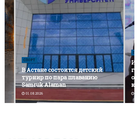
ПО
СПОРТ
Из
В Астане состоится детский
го
турнир по пара плаванию
от
Samruk Alaman
ко
01.08.2026
30