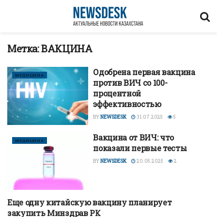
Метка:
ВАКЦИНА
Одобрена первая вакцина
МЕДИЦИНА
против ВИЧ со 100-
процентной
эффективностью
BY
NEWSDESK
31.07.2025
5
Вакцина от ВИЧ: что
МЕДИЦИНА
показали первые тесты
BY
NEWSDESK
20.05.2025
2
Еще одну китайскую вакцину планирует
ЗДОРОВЬЕ
закупить Минздрав РК