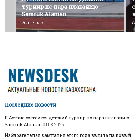
турнир по пара плаванию
от
Samruk Alaman
ко
01.08.2026
30
Последние новости
В Астане состоится детский турнир по пара плаванию
Samruk Alaman
01.08.2026
Избирательная кампания этого года вышла на новый