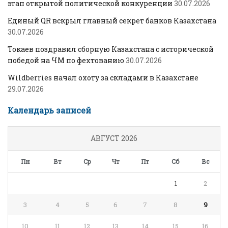
этап открытой политической конкуренции
30.07.2026
Единый QR вскрыл главный секрет банков Казахстана
30.07.2026
Токаев поздравил сборную Казахстана с исторической
победой на ЧМ по фехтованию
30.07.2026
Wildberries начал охоту за складами в Казахстане
29.07.2026
Календарь записей
АВГУСТ 2026
Пн
Вт
Ср
Чт
Пт
Сб
Вс
1
2
3
4
5
6
7
8
9
10
11
12
13
14
15
16