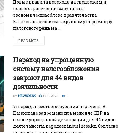
Новые правила перехода на спецрежим и
БИЗНЕС
новые ограничения озвучили в
экономическом блоке правительства.
Wildberries начал охо
Казахстан готовится к крупному пересмотру
за складами в
налогового режима ...
Казахстане
READ MORE
29.07.2026
Переход на упрощенную
систему налогообложения
закроют для 44 видов
деятельности
BY
NEWSDESK
18.11.2025
4
Утвержден соответствующий перечень. В
Казахстане запрещено применение СНР на
основе упрощенной декларации для 44 видов
деятельности, передает inbusiness.kz. Согласно
постановлению правительства, ...