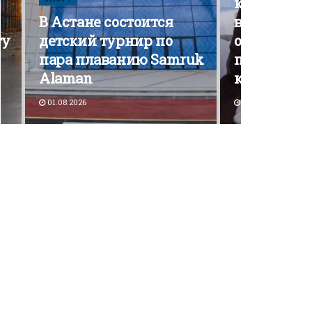
кампания э
В Астане состоится
вышла на 
ту
детский турнир по
открытой
пара плаванию Samruk
политичес
Alaman
конкурен
01.08.2026
30.07.2026