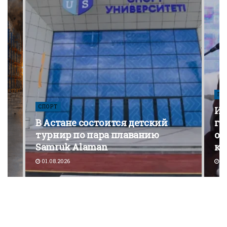
ПО
СПОРТ
Из
В Астане состоится детский
го
турнир по пара плаванию
от
Samruk Alaman
ко
01.08.2026
30