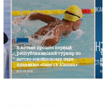
СПОРТ
ПО
го
В Астане прошёл первый
республиканский турнир по
То
детско-юношескому пара
ру
плаванию «Samruk Alaman»
пр
10.08.2026
10