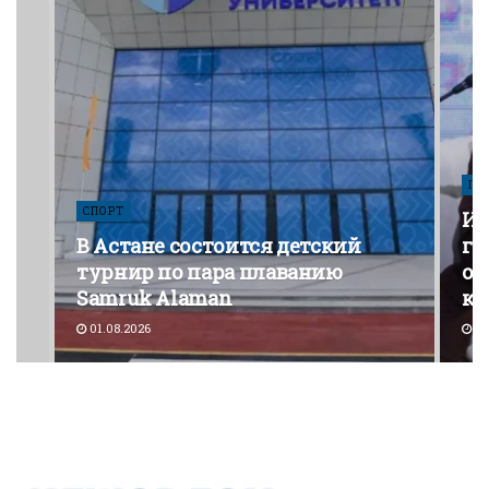
ПО
СПОРТ
Из
В Астане состоится детский
го
турнир по пара плаванию
от
Samruk Alaman
ко
01.08.2026
30