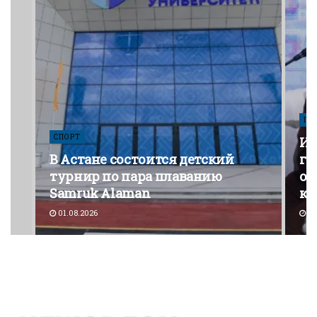
ПО
СПОРТ
Из
В Астане состоится детский
го
турнир по пара плаванию
от
Samruk Alaman
ко
01.08.2026
30