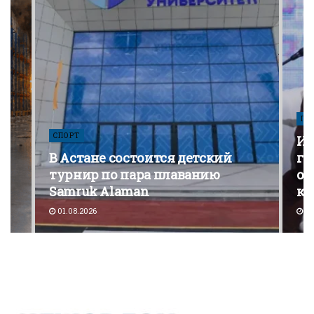
ПО
СПОРТ
Из
В Астане состоится детский
го
турнир по пара плаванию
от
Samruk Alaman
ко
01.08.2026
30