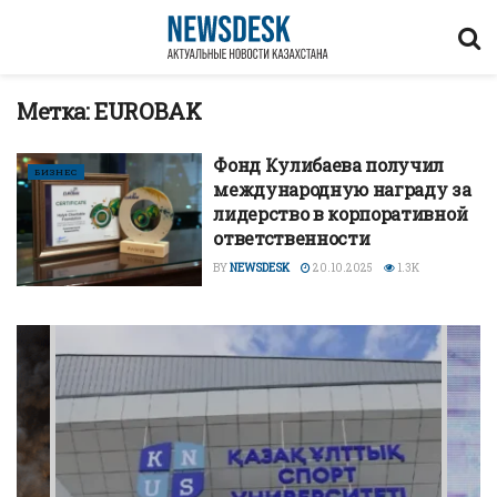
Метка:
EUROBAK
Фонд Кулибаева получил
БИЗНЕС
международную награду за
лидерство в корпоративной
ответственности
BY
NEWSDESK
20.10.2025
1.3K