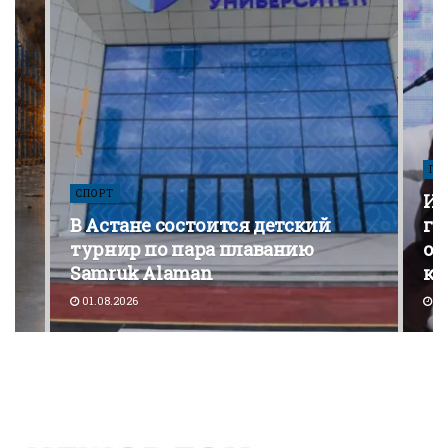
ПО
СПОРТ
Из
В Астане состоится детский
го
турнир по пара плаванию
от
Samruk Alaman
ко
01.08.2026
30