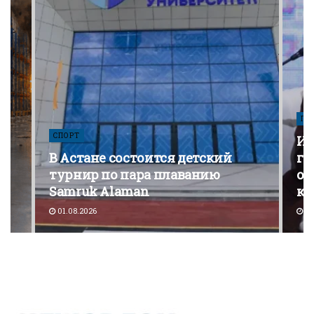
ПО
СПОРТ
Из
В Астане состоится детский
го
турнир по пара плаванию
от
Samruk Alaman
ко
01.08.2026
30