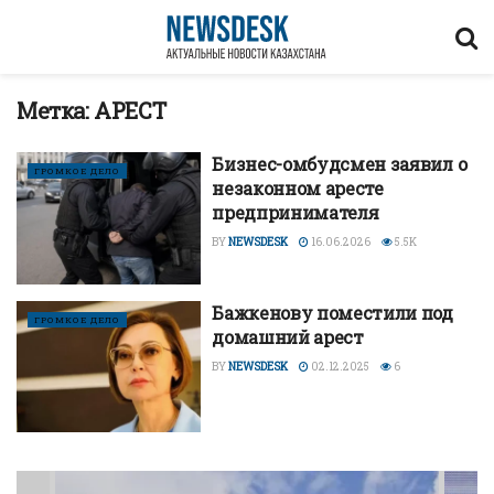
Метка:
АРЕСТ
Бизнес-омбудсмен заявил о
ГРОМКОЕ ДЕЛО
незаконном аресте
предпринимателя
BY
NEWSDESK
16.06.2026
5.5K
Бажкенову поместили под
ГРОМКОЕ ДЕЛО
домашний арест
BY
NEWSDESK
02.12.2025
6