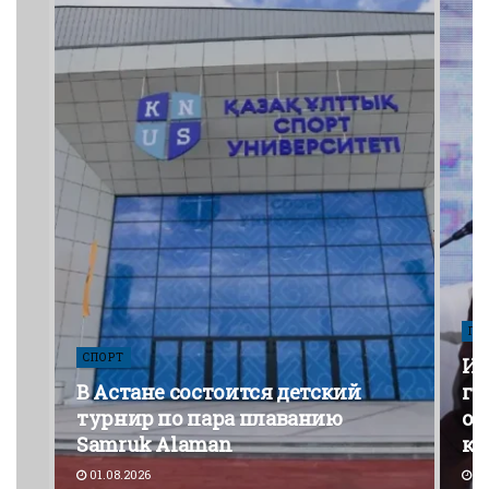
ПО
СПОРТ
Из
В Астане состоится детский
го
турнир по пара плаванию
от
Samruk Alaman
ко
01.08.2026
30