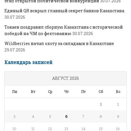
этап открытой политической конкуренции
30.07.2026
Единый QR вскрыл главный секрет банков Казахстана
30.07.2026
Токаев поздравил сборную Казахстана с исторической
победой на ЧМ по фехтованию
30.07.2026
Wildberries начал охоту за складами в Казахстане
29.07.2026
Календарь записей
АВГУСТ 2026
Пн
Вт
Ср
Чт
Пт
Сб
Вс
1
2
3
4
5
6
7
8
9
10
11
12
13
14
15
16