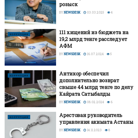
розыск
BY
NEWSDESK
03.03.2025
4
111 хищений из бюджета на
КОРРУПЦИЯ
19,2 млрд тенге расследует
АФМ
BY
NEWSDESK
16.07.2024
5
Антикор обеспечил
КОРРУПЦИЯ
дополнительно возврат
свыше 44 млрд тенге по делу
Кайрата Сатыбалды
BY
NEWSDESK
08.02.2024
6
Арестован руководитель
КОРРУПЦИЯ
управления акимата Астаны
BY
NEWSDESK
14.11.2023
8