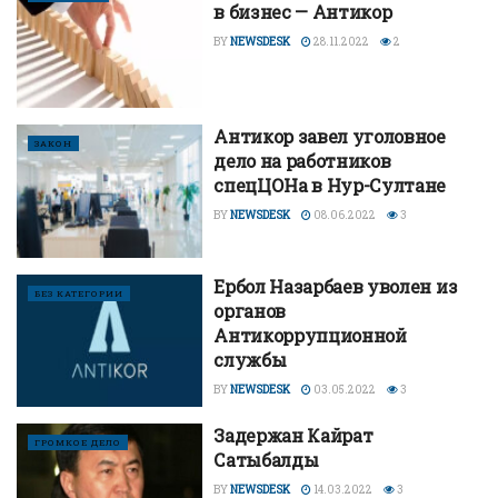
в бизнес — Антикор
BY
NEWSDESK
28.11.2022
2
Антикор завел уголовное
ЗАКОН
дело на работников
спецЦОНа в Нур-Султане
BY
NEWSDESK
08.06.2022
3
Ербол Назарбаев уволен из
БЕЗ КАТЕГОРИИ
органов
Антикоррупционной
службы
BY
NEWSDESK
03.05.2022
3
Задержан Кайрат
ГРОМКОЕ ДЕЛО
Сатыбалды
BY
NEWSDESK
14.03.2022
3