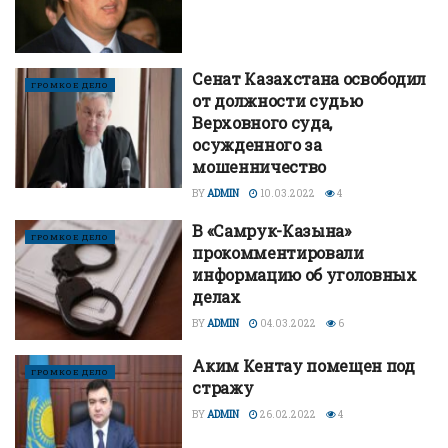
Сенат Казахстана освободил
ГРОМКОЕ ДЕЛО
от должности судью
Верховного суда,
осужденного за
мошенничество
BY
ADMIN
10.03.2022
4
В «Самрук-Казына»
ГРОМКОЕ ДЕЛО
прокомментировали
информацию об уголовных
делах
BY
ADMIN
04.03.2022
6
Аким Кентау помещен под
ГРОМКОЕ ДЕЛО
стражу
BY
ADMIN
26.02.2022
4