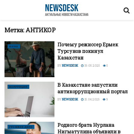
Метка:
АНТИКОР
Почему режиссер Ермек
КИНО
Турсунов покинул
Казахстан
BY
NEWSDESK
19.05.2025
5
В Казахстане запустили
КОРРУПЦИЯ
антикоррупционный портал
BY
NEWSDESK
15.04.2025
9
Родного брата Нурлана
ГРОМКОЕ ДЕЛО
Нигматулина объявили в