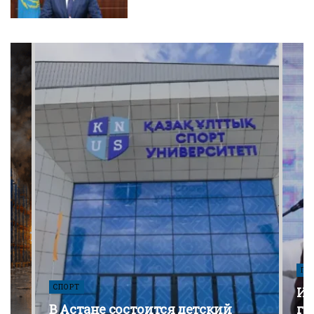
ПО
СПОРТ
Из
В Астане состоится детский
го