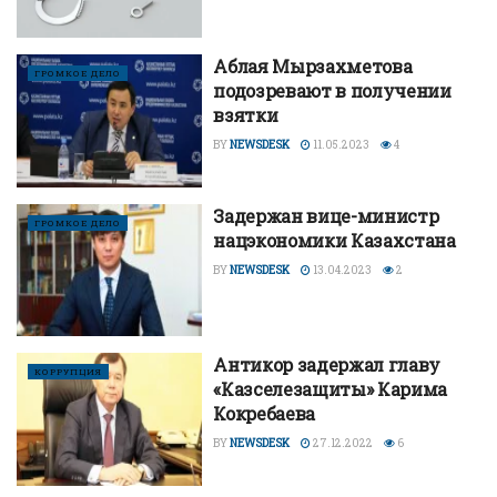
Аблая Мырзахметова
ГРОМКОЕ ДЕЛО
подозревают в получении
взятки
BY
NEWSDESK
11.05.2023
4
Задержан вице-министр
ГРОМКОЕ ДЕЛО
нацэкономики Казахстана
BY
NEWSDESK
13.04.2023
2
Антикор задержал главу
КОРРУПЦИЯ
«Казселезащиты» Карима
Кокребаева
BY
NEWSDESK
27.12.2022
6