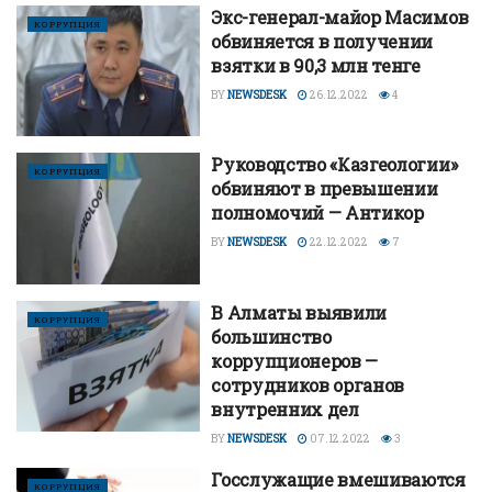
Экс-генерал-майор Масимов
КОРРУПЦИЯ
обвиняется в получении
взятки в 90,3 млн тенге
BY
NEWSDESK
26.12.2022
4
Руководство «Казгеологии»
КОРРУПЦИЯ
обвиняют в превышении
полномочий — Антикор
BY
NEWSDESK
22.12.2022
7
В Алматы выявили
КОРРУПЦИЯ
большинство
коррупционеров —
сотрудников органов
внутренних дел
BY
NEWSDESK
07.12.2022
3
Госслужащие вмешиваются
КОРРУПЦИЯ