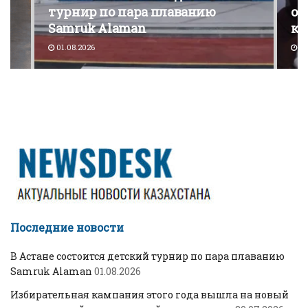
турнир по пара плаванию
от
Samruk Alaman
ко
01.08.2026
30
Последние новости
В Астане состоится детский турнир по пара плаванию
Samruk Alaman
01.08.2026
Избирательная кампания этого года вышла на новый