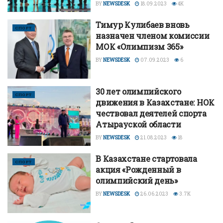
BY
NEWSDESK
18.09.2023
4K
Тимур Кулибаев вновь
СПОРТ
назначен членом комиссии
МОК «Олимпизм 365»
BY
NEWSDESK
07.09.2023
6
30 лет олимпийского
СПОРТ
движения в Казахстане: НОК
чествовал деятелей спорта
Атырауской области
BY
NEWSDESK
21.08.2023
18
В Казахстане стартовала
СПОРТ
акция «Рожденный в
олимпийский день»
BY
NEWSDESK
26.06.2023
3.7K