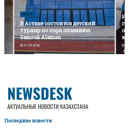
ПО
СПОРТ
Из
В Астане состоится детский
го
турнир по пара плаванию
от
Samruk Alaman
ко
01.08.2026
30
Последние новости