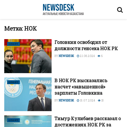
Метка:
НОК
Головкин освободил от
СПОРТ
должности генсека НОК РК
BY
NEWSDESK
21.08.2024
6
В НОК РК высказались
СПОРТ
насчет «завышенной»
зарплаты Головкина
BY
NEWSDESK
15.07.2024
15
Тимур Кулибаев рассказал о
СПОРТ
достижениях НОК РК за