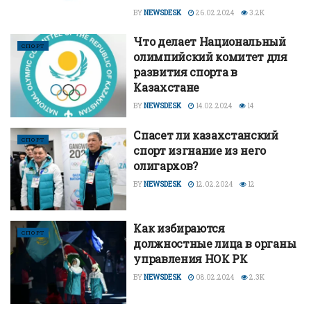
BY
NEWSDESK
26.02.2024
3.2K
Что делает Национальный
СПОРТ
олимпийский комитет для
развития спорта в
Казахстане
BY
NEWSDESK
14.02.2024
14
Спасет ли казахстанский
СПОРТ
спорт изгнание из него
олигархов?
BY
NEWSDESK
12.02.2024
12
Как избираются
СПОРТ
должностные лица в органы
управления НОК РК
BY
NEWSDESK
08.02.2024
2.3K