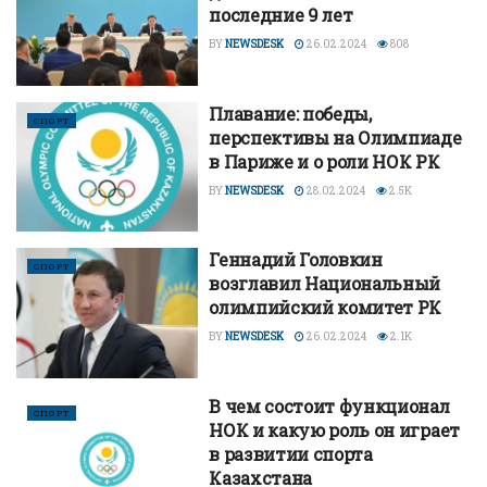
последние 9 лет
BY
NEWSDESK
26.02.2024
808
Плавание: победы,
СПОРТ
перспективы на Олимпиаде
в Париже и о роли НОК РК
BY
NEWSDESK
28.02.2024
2.5K
Геннадий Головкин
СПОРТ
возглавил Национальный
олимпийский комитет РК
BY
NEWSDESK
26.02.2024
2.1K
В чем состоит функционал
СПОРТ
НОК и какую роль он играет
в развитии спорта
Казахстана