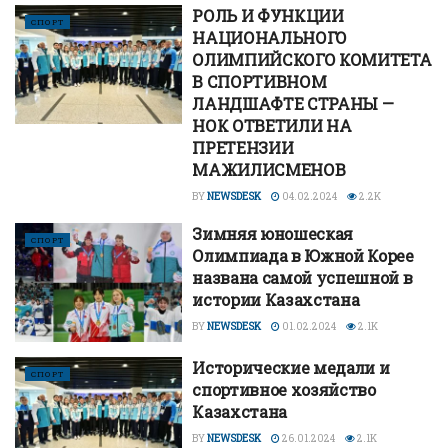
РОЛЬ И ФУНКЦИИ
СПОРТ
НАЦИОНАЛЬНОГО
ОЛИМПИЙСКОГО КОМИТЕТА
В СПОРТИВНОМ
ЛАНДШАФТЕ СТРАНЫ —
НОК ОТВЕТИЛИ НА
ПРЕТЕНЗИИ
МАЖИЛИСМЕНОВ
BY
NEWSDESK
04.02.2024
2.2K
Зимняя юношеская
СПОРТ
Олимпиада в Южной Корее
названа самой успешной в
истории Казахстана
BY
NEWSDESK
01.02.2024
2.1K
Исторические медали и
СПОРТ
спортивное хозяйство
Казахстана
BY
NEWSDESK
26.01.2024
2.1K