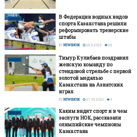
В Федерации водных видов
СПОРТ
спорта Казахстана решили
реформировать тренерские
штабы
BY
NEWSDESK
24.11.2023
24
Тимур Кулибаев поздравил
СПОРТ
женскую команду по
стендовой стрельбе с первой
золотой медалью
Казахстана на Азиатских
играх
BY
NEWSDESK
27.09.2023
9
Каким видят спорт и в чем
СПОРТ
заслуги НОК, рассказали
олимпийские чемпионы
Казахстана