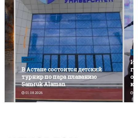
ПО
СПОРТ
Из
В Астане состоится детский
го
турнир по пара плаванию
от
Samruk Alaman
ко
01.08.2026
30