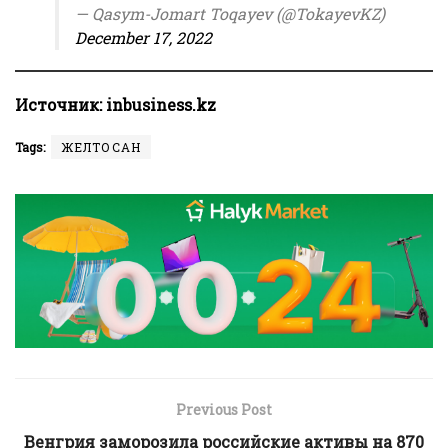
— Qasym-Jomart Toqayev (@TokayevKZ)
December 17, 2022
Источник:
inbusiness.kz
Tags:
ЖЕЛТОҚСАН
Previous Post
Венгрия заморозила российские активы на 870