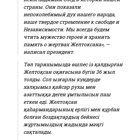
страны. Они показали
непоколебимый дух нашего народа,
наше твердое стремление к свободе и
Независимости. Мы всегда будем
чтить мужество героев и хранить
память о жертвах Желтоксана», —
написал президент.
Төл тарихымызда өшпес із қалдырған
Желтоқсан оқиғасына бүгін 36 жыл
толды. Сол ызғарлы күндерде
халқымыз қайсар рухы мен
азаттыққа деген ұмтылысын паш
еткен еді. Желтоқсан
қаһармандарының ерлігі мен құрбан
болған боздақтардың бейнесі
жұртымыздың жадында мәңгі
сақталады.