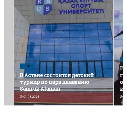
ПО
СПОРТ
Из
В Астане состоится детский
го
турнир по пара плаванию
от
Samruk Alaman
ко
01.08.2026
30